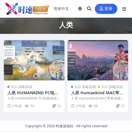
登录
人类
SLG 策略游戏
SLG 策略游戏
SLG 策略游戏
人类 HUMANKIND PC电脑
人类 Humankind MAC苹果
游戏 适用WIN11 WIN10
电脑游戏 原生中文版 支持12
人类 HUMANKIND PC电脑游戏
人类 Humankind MAC苹果电脑游
适用WIN11 WIN10 ...
13 14
戏 原生中文版 支持12 13 14 ...
2 年前
74
12
3 年前
66
12
Copyright © 2026
时速游戏站
- All rights reserved