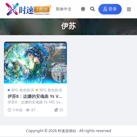
登录
伊苏
RPG 角色扮演
RPG 角色扮演
伊苏8：达娜的安魂曲 Ys VII
I: Lacrimosa of DANA MA
伊苏8：达娜的安魂曲 Ys VIII: Lac
C苹果电脑游戏 英文版 支持1
rimosa of DANA MA...
3 年前
87
35
2 13 14
Copyright © 2026
时速游戏站
- All rights reserved