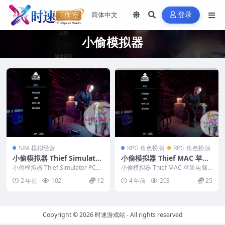
登录
小偷模拟器
SIM 模拟经营
RPG 角色扮演
RPG 角色扮演
小偷模拟器 Thief Simulator
小偷模拟器 Thief MAC 苹果
PC电脑游戏 适用WIN11 WI
电脑游戏 原生版 支持10.15 1
小偷模拟器 Thief Simulator PC电
小偷模拟器 Thief MAC 苹果电脑
N10
脑游戏 适用WIN11 WIN...
1 12 13 适用APPLE CPU
游戏 原生版 支持10.15 11 12...
2 年前
102
12
4 年前
203
25
Copyright © 2026
时速游戏站
- All rights reserved