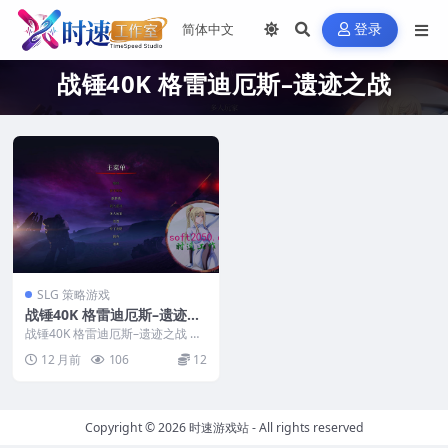
登录
战锤40K 格雷迪厄斯–遗迹之战
SLG 策略游戏
战锤40K 格雷迪厄斯–遗迹之
战 Warhammer 40,000: Gl
战锤40K 格雷迪厄斯–遗迹之战 W
adius – Relics of War WIN
arhammer 40,000: Gladi...
12 月前
106
12
游戏 PC电脑游戏 适配系统W
IN10 WIN11
Copyright © 2026
时速游戏站
- All rights reserved