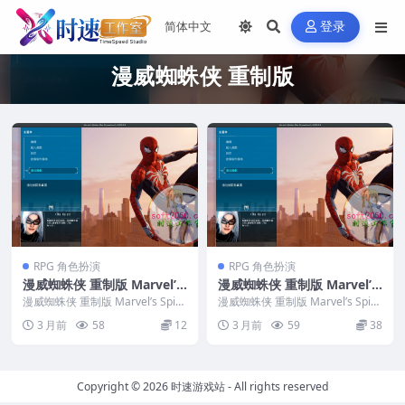
登录
漫威蜘蛛侠 重制版
RPG 角色扮演
RPG 角色扮演
漫威蜘蛛侠 重制版 Marvel’s
漫威蜘蛛侠 重制版 Marvel’s
Spider-Man Remastered
Spider-Man Remastered
漫威蜘蛛侠 重制版 Marvel’s Spid
漫威蜘蛛侠 重制版 Marvel’s Spid
WIN游戏 PC电脑游戏 适配系
er-Man Remastered...
MAC游戏 苹果电脑游戏 适配
er-Man Remastered...
3 月前
58
12
3 月前
59
38
统WINDOWS
苹果OS系统macOS
Copyright © 2026
时速游戏站
- All rights reserved