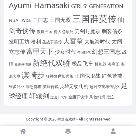
Ayumi Hamasaki
GIRLS' GENERATION
三国群英传
仙
三国无双
三国志
NBA
TWICE
剑奇侠传
刀剑封魔录
刺客信条
傲世三国
兽人必须死
大富翁
太阁
发明工坊
哈利
大航海时代
圣战群英传
富甲天下
幻想三国志
立志传
少女时代
战
帝国时代
新绝代双骄
极品飞车
锤
模拟器
海商王
海
新剑侠情缘
滨崎步
王国保卫战
红色警戒
岛大亨
狂神降世加强版
足
英雄无敌
街机
维多利亚
罪恶都市
英雄传说
超时空英雄传说3
轩辕剑
球经理
金庸群侠传
风色幻想
鬼泣
过山车大亨
Copyright © 2026
时速游戏站
- All rights reserved