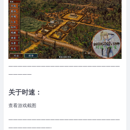
————————————————————————
—————
关于时速：
查看游戏截图
————————————————————————
—————————-