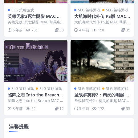
SLG 策略游戏
SLG 策略游戏
SLG 策略游戏
英雄无敌3死亡阴影 MAC 苹
大航海时代外传 PS版 MAC
果电脑游戏 简体中文版 支援
苹果电脑游戏 简体中文版 支
英雄无敌3死亡阴影 MAC 苹果电
大航海时代外传 PS版 MAC 苹果电
10.15 11 12适用于APPLE C
脑游戏 简体中文版 支援10.15 11
援10.13 10.14 10.15 11 12
脑游戏 简体中文版 支援10.13 1
5 年前
735
38
4 年前
150
35
12...
0....
PU
适用于APPLE CPU
SLG 策略游戏
SLG 策略游戏
SLG 策略游戏
SLG 策略游戏
陷阵之志 Into the Breach
圣战群英传2：精灵的崛起 M
MAC 苹果电脑游戏 原生中文
AC 苹果电脑游戏 简体中文版
陷阵之志 Into the Breach MAC 苹
圣战群英传2：精灵的崛起 MAC
版 支持10.15 11 12 13
果电脑游戏 原生中文版 支持...
支援10.13 10.14 10.15 11 1
苹果电脑游戏 简体中文版 支援10.
3 年前
52
12
5 年前
172
35
13 10...
2 适用于APPLE CPU
温馨提醒