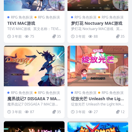
RPG 角色扮演
RPG 角色扮演
RPG 角色扮演
RPG 角色扮演
TEVI MAC游戏
梦灯花 Noctuary MAC游戏
TEVI MAC游戏 英文名称：TEVI
梦灯花 Noctuary MAC游戏 英文
版本：12866841 ...
名称：Noctuary ...
3 年前
75
35
3 年前
88
35
RPG 角色扮演
RPG 角色扮演
RPG 角色扮演
RPG 角色扮演
魔界战记7 DISGAEA 7 MAC
绽放光芒 Unleash the Ligh
游戏
t MAC游戏
魔界战记7 DISGAEA 7 MAC游戏
绽放光芒 Unleash the Light MAC
英文名称：DISGAE...
游戏 英文名称...
3 年前
87
35
3 年前
27
12