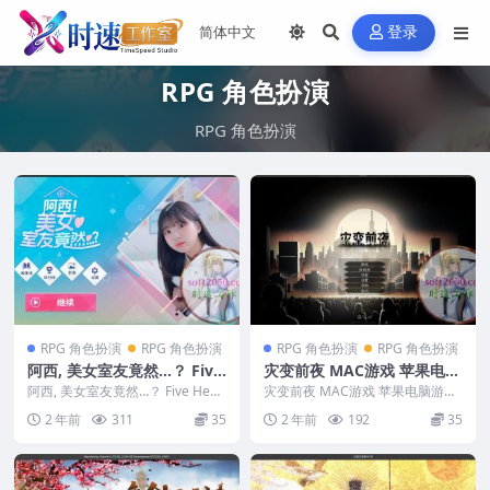
登录
RPG 角色扮演
RPG 角色扮演
RPG 角色扮演
RPG 角色扮演
RPG 角色扮演
RPG 角色扮演
阿西, 美女室友竟然…？ Five
灾变前夜 MAC游戏 苹果电脑
Hearts Under One Roof M
游戏 适配系统14 15
阿西, 美女室友竟然…？ Five Hear
灾变前夜 MAC游戏 苹果电脑游戏
AC游戏 苹果电脑游戏 适配系
ts Under One...
适配系统14 15 版本：10...
2 年前
311
35
2 年前
192
35
统14 15