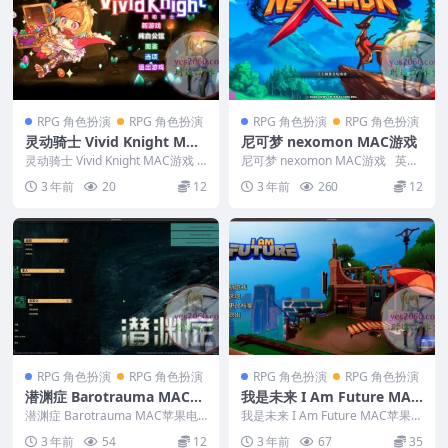
RPG 角色扮演
RPG 角色扮演
RPG 角色扮演
RPG 角色扮演
灵动骑士 Vivid Knight MAC
尼可梦 nexomon MAC游戏
游戏
灵动骑士 Vivid Knight MAC游戏
尼可梦 nexomon MAC游戏 英文
英文名称：Vivi...
名称：nexomon 版本...
3 年前
20
12
3 年前
260
12
RPG 角色扮演
RPG 角色扮演
RPG 角色扮演
RPG 角色扮演
潜渊症 Barotrauma MAC苹
我是未来 I Am Future MAC
果电脑游戏 原生中文版 支持
苹果电脑游戏 中文版 支持12
潜渊症 Barotrauma MAC苹果电
我是未来 I Am Future MAC苹果电
12 13 14
脑游戏 原生中文版 支持12 13 1...
13 14
脑游戏 中文版 支持12 13 1...
3 年前
54
12
3 年前
67
35