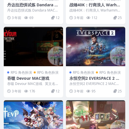
丹达拉恐惧试炼 Dandara M
战锤40K：行商浪人 Warha
AC游戏
mmer 40,000 Rogue Trade
丹达拉恐惧试炼 Dandara MAC游
战锤40K：行商浪人 Warhammer
戏 英文名称：Dandar...
r MAC游戏
40,000 Rogue Trader...
3 年前
69
12
3 年前
112
25
RPG 角色扮演
RPG 角色扮演
RPG 角色扮演
RPG 角色扮演
吞噬 Devour MAC游戏
永恒空间2 EVERSPACE 2 M
AC游戏
吞噬 Devour MAC游戏 英文名
永恒空间2 EVERSPACE 2 MAC游
称：Devour 版本：3....
戏 英文名称：EVER...
3 年前
176
12
3 年前
95
25