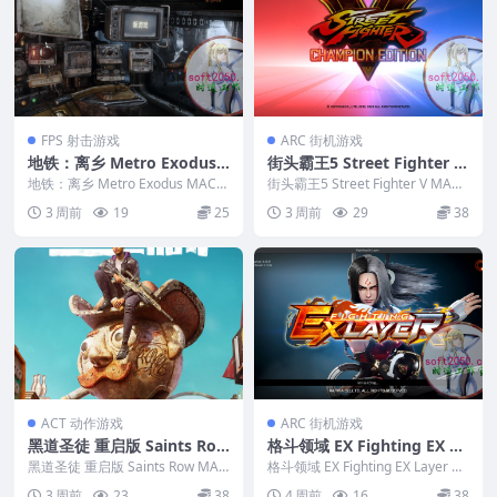
FPS 射击游戏
ARC 街机游戏
地铁：离乡 Metro Exodus
街头霸王5 Street Fighter V
MAC游戏 苹果电脑游戏 适配
MAC游戏 苹果电脑游戏 适配
地铁：离乡 Metro Exodus MAC游
街头霸王5 Street Fighter V MAC
苹果OS系统macOS
戏 苹果电脑游戏 适配苹果OS系
苹果OS系统macOS
游戏 苹果电脑游戏 适配苹果...
3 周前
19
25
3 周前
29
38
统...
ACT 动作游戏
ARC 街机游戏
黑道圣徒 重启版 Saints Row
格斗领域 EX Fighting EX La
MAC游戏 苹果电脑游戏 适配
yer MAC游戏 苹果电脑游戏
黑道圣徒 重启版 Saints Row MAC
格斗领域 EX Fighting EX Layer M
苹果OS系统macOS
游戏 苹果电脑游戏 适配苹果OS
适配苹果OS系统macOS
AC游戏 苹果电脑游戏 适...
3 周前
23
38
4 周前
16
38