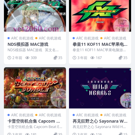
ARC 街机游戏
ARC 街机游戏
ARC 街机游戏
ARC 街机游戏
NDS模拟器 MAC游戏
拳皇11 KOF11 MAC苹果电
脑游戏 中文版 支持12 13 14
NDS模拟器 MAC游戏 英文名
拳皇11 KOF11 MAC苹果电脑游戏
称：NDS 编号：920 类型：N...
中文版 支持12 13 14 &nbs...
2 年前
309
35
3 年前
167
35
ARC 街机游戏
ARC 街机游戏
ARC 街机游戏
ARC 街机游戏
卡普空街机合集 Capcom Be
再见狂野之心 Sayonara Wil
at Em Up Bundle MAC苹果
d Hearts MAC 苹果电脑游
卡普空街机合集 Capcom Beat E
再见狂野之心 Sayonara Wild Hea
电脑游戏 中文版 支持12 13 1
m Up Bundle MAC苹果电脑...
戏 中文版 支持10.15 11 12 1
rts MAC 苹果电脑游戏 中...
3 年前
181
35
3 年前
116
15