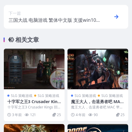
下一篇
三国大战 电脑游戏 繁体中文版 支援win10
win7
相关文章
SLG 策略游戏
SLG 策略游戏
SLG 策略游戏
SLG 策略游戏
十字军之王3 Crusader King
魔王大人，击退勇者吧 MAC
s III MAC苹果电脑游戏 原生
苹果电脑游戏 繁体中文版 支
十字军之王3 Crusader Kings III
魔王大人，击退勇者吧 MAC 苹果
中文版 支持12 13 14
MAC苹果电脑游戏 原生中文...
援10.15 11 12 13 适用于AP
电脑游戏 繁体中文版 支援10.15 1
3 年前
121
25
4 年前
90
25
1 1...
PLE CPU