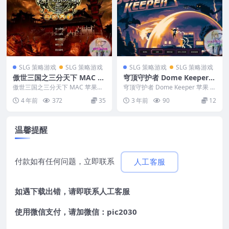
SLG 策略游戏
SLG 策略游戏
SLG 策略游戏
SLG 策略游戏
傲世三国之三分天下 MAC 苹
穹顶守护者 Dome Keeper
果电脑游戏 简体中文版 支援
苹果 MAC电脑游戏 原生中文
傲世三国之三分天下 MAC 苹果电
穹顶守护者 Dome Keeper 苹果 M
10.13 10.14 10.15 11 12 适
脑游戏 简体中文版 支援10.13 10.
版
AC电脑游戏 原生中文版 ...
4 年前
372
35
3 年前
90
12
14...
用于APPLE CPU
温馨提醒
付款如有任何问题，立即联系
人工客服
如遇下载出错，请即联系
人工客服
使用微信支付，请加微信：pic2030