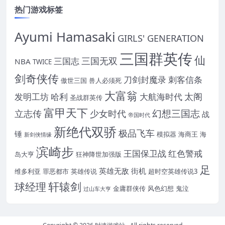
热门游戏标签
Ayumi Hamasaki
GIRLS' GENERATION
三国群英传
仙
三国无双
三国志
NBA
TWICE
剑奇侠传
刀剑封魔录
刺客信条
傲世三国
兽人必须死
大富翁
太阁
发明工坊
哈利
大航海时代
圣战群英传
富甲天下
幻想三国志
立志传
少女时代
战
帝国时代
新绝代双骄
极品飞车
锤
模拟器
海商王
海
新剑侠情缘
滨崎步
王国保卫战
红色警戒
岛大亨
狂神降世加强版
足
英雄无敌
街机
维多利亚
罪恶都市
英雄传说
超时空英雄传说3
轩辕剑
球经理
金庸群侠传
风色幻想
鬼泣
过山车大亨