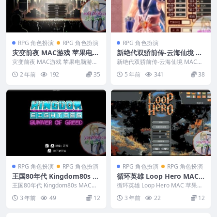
RPG 角色扮演
RPG 角色扮演
RPG 角色扮演
灾变前夜 MAC游戏 苹果电脑
新绝代双骄前传-云海仙境 M
游戏 适配系统14 15
AC游戏 苹果电脑游戏 适配苹
灾变前夜 MAC游戏 苹果电脑游戏
新绝代双骄前传-云海仙境 MAC游
适配系统14 15 版本：10...
果OS系统macOS
戏 苹果电脑游戏 适配苹果OS系统
2 年前
192
35
5 年前
341
38
macOS ...
RPG 角色扮演
RPG 角色扮演
RPG 角色扮演
RPG 角色扮演
王国80年代 Kingdom80s M
循环英雄 Loop Hero MAC
AC苹果电脑游戏 原生中文版
苹果电脑游戏 原生中文版
王国80年代 Kingdom80s MAC苹
循环英雄 Loop Hero MAC 苹果电
支持12 13 14
果电脑游戏 原生中文版 支持12
脑游戏 原生中文版 英...
3 年前
49
12
3 年前
22
12
1...