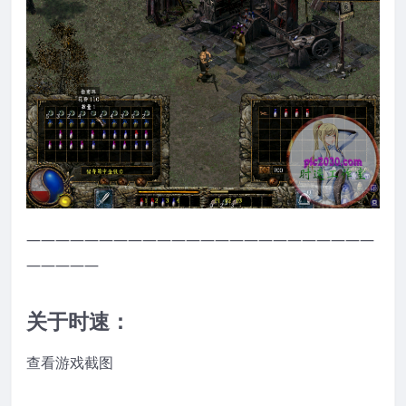
————————————————————————
—————
关于时速：
查看游戏截图
————————————————————————