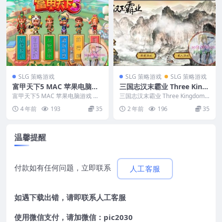
SLG 策略游戏
SLG 策略游戏
SLG 策略游戏
富甲天下5 MAC 苹果电脑游
三国志汉末霸业 Three King
戏 繁体中文版 支援10.13 10.
doms: The Last Warlord M
富甲天下5 MAC 苹果电脑游戏 繁
三国志汉末霸业 Three Kingdoms:
14 10.15 11 12
体中文版 支援10.13 10.14 10....
AC游戏 苹果电脑游戏 适配系
The Last Warlord...
4 年前
193
35
2 年前
196
35
统15
温馨提醒
付款如有任何问题，立即联系
人工客服
如遇下载出错，请即联系
人工客服
使用微信支付，请加微信：pic2030