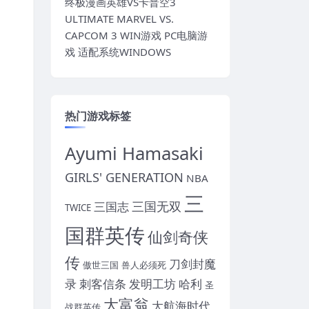
终极漫画英雄VS卡普空3
ULTIMATE MARVEL VS.
CAPCOM 3 WIN游戏 PC电脑游
戏 适配系统WINDOWS
热门游戏标签
Ayumi Hamasaki
GIRLS' GENERATION
NBA
三
三国无双
三国志
TWICE
国群英传
仙剑奇侠
传
刀剑封魔
傲世三国
兽人必须死
录
刺客信条
发明工坊
哈利
圣
大富翁
大航海时代
战群英传