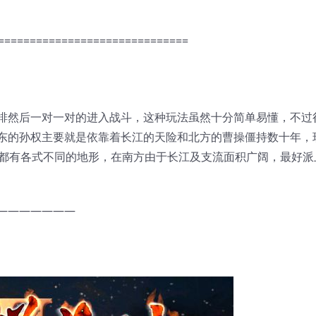
==============================
排然后一对一对的进入战斗，这种玩法虽然十分简单易懂，不过
东的孙权主要就是依靠着长江的天险和北方的曹操僵持数十年，
，都有各式不同的地形，在南方由于长江及支流面积广阔，最好派
———————