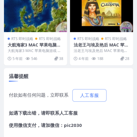
RTS 即时战略
RTS 即时战略
RTS 即时战略
RTS 即时战略
大航海家3 MAC 苹果电脑游
法老王与埃及艳后 MAC 苹果
戏 繁体中文版 支援10.13 10.
电脑游戏 繁体中文版 支援10.
大航海家3 MAC 苹果电脑游戏 繁
法老王与埃及艳后 MAC 苹果电脑
14 10.15 11 12 适用于APPL
体中文版 支援10.13 10.14 10....
13 10.14 10.15 11 12 适用于
游戏 繁体中文版 支援10.13 10.14
5 年前
546
38
4 年前
188
28
...
E CPU
APPLE CPU
温馨提醒
付款如有任何问题，立即联系
人工客服
如遇下载出错，请即联系
人工客服
使用微信支付，请加微信：pic2030