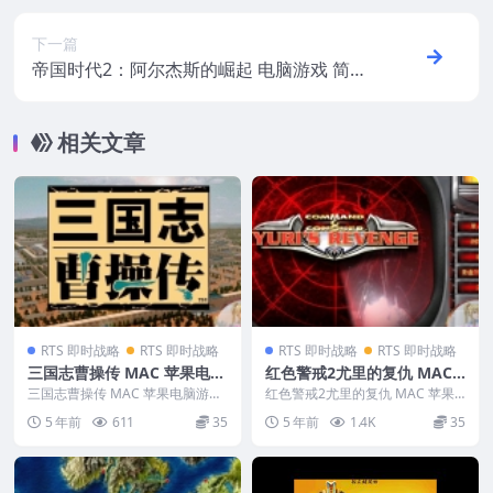
下一篇
帝国时代2：阿尔杰斯的崛起 电脑游戏 简体
中文版 支援win11 win10 win7
相关文章
RTS 即时战略
RTS 即时战略
RTS 即时战略
RTS 即时战略
三国志曹操传 MAC 苹果电脑
红色警戒2尤里的复仇 MAC
游戏 简体中文版 支援10.13 1
苹果电脑游戏 繁体中文版 支
三国志曹操传 MAC 苹果电脑游戏
红色警戒2尤里的复仇 MAC 苹果
0.14 10.15 11 12 适用于APP
简体中文版 支援10.13 10.14 10...
援12 13 14 适用于APPLE CP
电脑游戏 繁体中文版 支援12 13 1
5 年前
611
35
5 年前
1.4K
35
4 适...
LE CPU
U