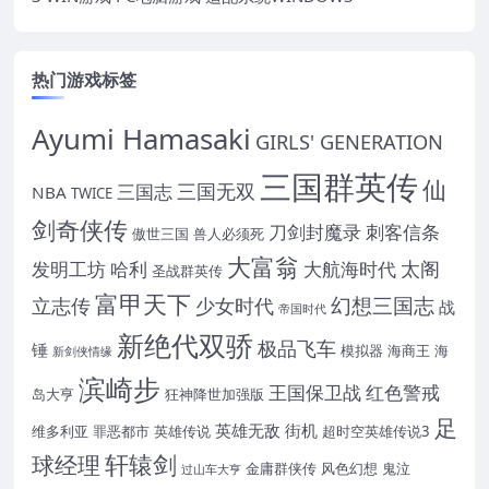
热门游戏标签
Ayumi Hamasaki
GIRLS' GENERATION
三国群英传
仙
三国无双
三国志
NBA
TWICE
剑奇侠传
刀剑封魔录
刺客信条
傲世三国
兽人必须死
大富翁
太阁
发明工坊
哈利
大航海时代
圣战群英传
富甲天下
幻想三国志
立志传
少女时代
战
帝国时代
新绝代双骄
极品飞车
锤
模拟器
海商王
海
新剑侠情缘
滨崎步
王国保卫战
红色警戒
岛大亨
狂神降世加强版
足
英雄无敌
街机
维多利亚
罪恶都市
英雄传说
超时空英雄传说3
轩辕剑
球经理
金庸群侠传
风色幻想
鬼泣
过山车大亨