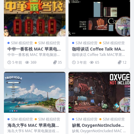
SIM 模拟经营
SIM 模拟经营
SIM 模拟经营
SIM 模拟经营
中华一番客栈 MAC 苹果电脑
咖啡谈话 Coffee Talk MAC
游戏 繁体中文版 支援10.13 1
苹果电脑游戏 原生中文版 支
中华一番客栈 MAC 苹果电脑游戏
咖啡谈话 Coffee Talk MAC苹果电
0.14 10.15 11 12 适用于APP
繁体中文版 支援10.13 10.14 10...
持11 12 13 14
脑游戏 原生中文版 支持11 12...
5 年前
369
35
3 年前
65
12
LE CPU
SIM 模拟经营
SIM 模拟经营
SIM 模拟经营
SIM 模拟经营
海岛大亨6 MAC 苹果电脑游
缺氧 OxygenNotIncluded
戏 原生版 支援10.14 10.15 1
MAC 苹果电脑游戏 原生中文
海岛大亨6 MAC 苹果电脑游戏 原
缺氧 OxygenNotIncluded MAC 苹