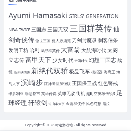
Ayumi Hamasaki
GIRLS' GENERATION
三国群英传
仙
三国无双
三国志
NBA
TWICE
剑奇侠传
刀剑封魔录
刺客信条
傲世三国
兽人必须死
大富翁
太阁
发明工坊
哈利
大航海时代
圣战群英传
富甲天下
幻想三国志
立志传
少女时代
战
帝国时代
新绝代双骄
极品飞车
锤
模拟器
海商王
海
新剑侠情缘
滨崎步
王国保卫战
红色警戒
岛大亨
狂神降世加强版
足
英雄无敌
街机
维多利亚
罪恶都市
英雄传说
超时空英雄传说3
轩辕剑
球经理
金庸群侠传
风色幻想
鬼泣
过山车大亨
Copyright © 2026
时速游戏站
- All rights reserved