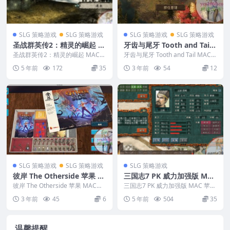
SLG 策略游戏
SLG 策略游戏
SLG 策略游戏
SLG 策略游戏
圣战群英传2：精灵的崛起 M
牙齿与尾牙 Tooth and Tail
AC 苹果电脑游戏 简体中文版
MAC游戏
圣战群英传2：精灵的崛起 MAC
牙齿与尾牙 Tooth and Tail MAC游
支援10.13 10.14 10.15 11 1
苹果电脑游戏 简体中文版 支援10.
戏 英文名称：T...
5 年前
172
35
3 年前
54
12
13 10...
2 适用于APPLE CPU
SLG 策略游戏
SLG 策略游戏
SLG 策略游戏
彼岸 The Otherside 苹果 M
三国志7 PK 威力加强版 MAC
AC电脑游戏 原生中文版
苹果电脑游戏 繁体中文版 支
彼岸 The Otherside 苹果 MAC电
三国志7 PK 威力加强版 MAC 苹果
脑游戏 原生中文版 ...
援 10.15 11
电脑游戏 繁体中文版 支援 10.15
3 年前
45
6
5 年前
504
35
...
温馨提醒