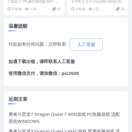
C 苹果电脑游戏 繁体中文版
s III MAC苹果电脑游戏 原生
三国志11 PK 威力加强版 MAC 苹
十字军之王3 Crusader Kings III
支援10.11 10.12 10.13 10.1
果电脑游戏 繁体中文版 支援10.11
中文版 支持12 13 14
MAC苹果电脑游戏 原生中文...
5 年前
1.5K
15
3 年前
121
25
...
4
温馨提醒
付款如有任何问题，立即联系
人工客服
如遇下载出错，请即联系
人工客服
使用微信支付，请加微信：pic2030
近期文章
勇者斗恶龙7 Dragon Quest 7 WIN游戏 PC电脑游戏 适配
系统WINDOWS
勇者斗恶龙7 Dragon Quest 7 MAC游戏 苹果电脑游戏 适