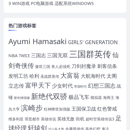
3 WIN游戏 PC电脑游戏 适配系统WINDOWS
热门游戏标签
Ayumi Hamasaki
GIRLS' GENERATION
三国群英传
仙
三国无双
三国志
NBA
TWICE
剑奇侠传
刀剑封魔录
刺客信条
傲世三国
兽人必须死
大富翁
太阁
发明工坊
哈利
大航海时代
圣战群英传
富甲天下
幻想三国志
立志传
少女时代
战
帝国时代
新绝代双骄
极品飞车
锤
模拟器
海商王
海
新剑侠情缘
滨崎步
王国保卫战
红色警戒
岛大亨
狂神降世加强版
足
英雄无敌
街机
维多利亚
罪恶都市
英雄传说
超时空英雄传说3
轩辕剑
球经理
金庸群侠传
风色幻想
鬼泣
过山车大亨