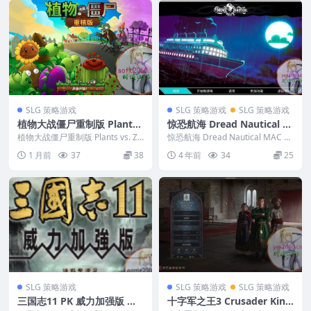
SLG 策略游戏
SLG 策略游戏
SLG 策略游戏
植物大战僵尸重制版 Plants
惊恐航海 Dread Nautical M
vs. Zombies: Replanted M
AC 苹果电脑游戏 原生版 支
植物大战僵尸重制版 Plants vs. Zo
惊恐航海 Dread Nautical MAC 苹
AC游戏 苹果电脑游戏 适配苹
mbies: Replanted ...
持10.15 11 12 13 适用APPL
果电脑游戏 原生版 支持10....
1 月前
37
38
4 年前
34
25
果OS系统macOS
E CPU
SLG 策略游戏
SLG 策略游戏
SLG 策略游戏
三国志11 PK 威力加强版 MA
十字军之王3 Crusader King