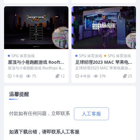
SPG 体育游戏
SPG 体育游戏
SPG 体育游戏
屋顶与小巷跑酷游戏 Roofto
足球经理2023 MAC 苹果电
ps & Alleys: The Parkour
脑游戏 原生版 支持10.15 11
屋顶与小巷跑酷游戏 Rooftops &
足球经理2023 MAC 苹果电脑游戏
Game WIN游戏 PC电脑游戏
Alleys: The Par...
12 13 适用APPLE CPU
原生版 支持10.15 11 12 13...
1 年前
75
12
4 年前
379
25
适配系统WIN10 WIN11
温馨提醒
付款如有任何问题，立即联系
人工客服
如遇下载出错，请即联系
人工客服