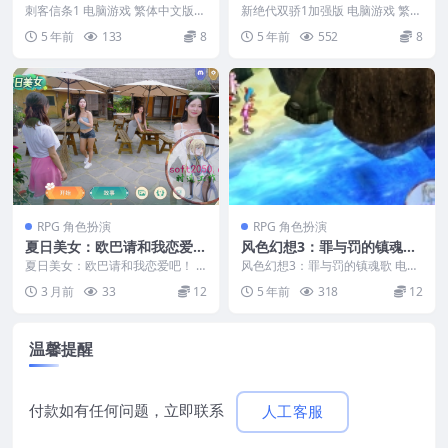
文版 支援win10 win7
繁体中文版 支援win10 win7
刺客信条1 电脑游戏 繁体中文版
新绝代双骄1加强版 电脑游戏 繁体
支援win10 win7 游戏编号：131
中文版 支援win10 win7 游戏编
5 年前
133
8
5 年前
552
8
游...
号：1...
RPG 角色扮演
RPG 角色扮演
夏日美女：欧巴请和我恋爱
风色幻想3：罪与罚的镇魂歌
吧！ Summer’s Heartbeat
电脑游戏 简体中文版 支援 wi
夏日美女：欧巴请和我恋爱吧！ S
风色幻想3：罪与罚的镇魂歌 电脑
WIN游戏 PC电脑游戏 适配系
ummer’s Heartbeat WIN游戏 ...
n11 win10 win7
游戏 简体中文版 支援 win11 win1
3 月前
33
12
5 年前
318
12
0 ...
统WINDOWS
温馨提醒
付款如有任何问题，立即联系
人工客服