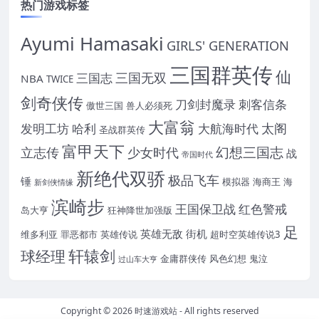
热门游戏标签
Ayumi Hamasaki
GIRLS' GENERATION
三国群英传
仙
三国无双
三国志
NBA
TWICE
剑奇侠传
刀剑封魔录
刺客信条
傲世三国
兽人必须死
大富翁
太阁
发明工坊
哈利
大航海时代
圣战群英传
富甲天下
幻想三国志
立志传
少女时代
战
帝国时代
新绝代双骄
极品飞车
锤
模拟器
海商王
海
新剑侠情缘
滨崎步
王国保卫战
红色警戒
岛大亨
狂神降世加强版
足
英雄无敌
街机
维多利亚
罪恶都市
英雄传说
超时空英雄传说3
轩辕剑
球经理
金庸群侠传
风色幻想
鬼泣
过山车大亨
Copyright © 2026
时速游戏站
- All rights reserved