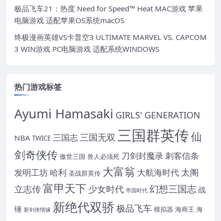
极品飞车21：热度 Need for Speed™ Heat MAC游戏 苹果
电脑游戏 适配苹果OS系统macOS
终极漫画英雄VS卡普空3 ULTIMATE MARVEL VS. CAPCOM
3 WIN游戏 PC电脑游戏 适配系统WINDOWS
热门游戏标签
Ayumi Hamasaki
GIRLS' GENERATION
三国群英传
仙
三国无双
三国志
NBA
TWICE
剑奇侠传
刀剑封魔录
刺客信条
傲世三国
兽人必须死
大富翁
太阁
发明工坊
哈利
大航海时代
圣战群英传
富甲天下
幻想三国志
立志传
少女时代
战
帝国时代
新绝代双骄
极品飞车
锤
模拟器
海商王
海
新剑侠情缘