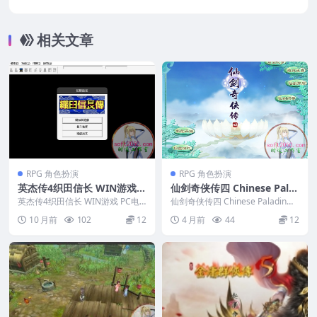
援10.13 10.14 10.15 11 12 适用于APPLE C
PU
相关文章
RPG 角色扮演
RPG 角色扮演
英杰传4织田信长 WIN游戏 P
仙剑奇侠传四 Chinese Pala
C电脑游戏 适配系统WIN10
din：Sword and Fairy 4 W
英杰传4织田信长 WIN游戏 PC电
仙剑奇侠传四 Chinese Paladin：
WIN11
脑游戏 适配系统WIN10 WIN11
IN游戏 PC电脑游戏 适配系统
Sword and Fairy 4...
10 月前
102
12
4 月前
44
12
...
WINDOWS