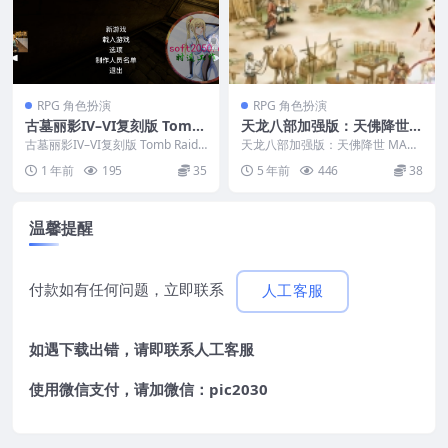
RPG 角色扮演
RPG 角色扮演
古墓丽影IV–VI复刻版 Tomb
天龙八部加强版：天佛降世
Raider IV-VI Remastered
MAC游戏 苹果电脑游戏 适配
古墓丽影IV–VI复刻版 Tomb Raide
天龙八部加强版：天佛降世 MAC
MAC游戏 苹果电脑游戏 适配
r IV-VI Remastere...
系统macOS 15.0 Sequoia
游戏 苹果电脑游戏 适配系统mac
1 年前
195
35
5 年前
446
38
OS 15.0...
系统macOS 15.0 Sequoia
温馨提醒
付款如有任何问题，立即联系
人工客服
如遇下载出错，请即联系
人工客服
使用微信支付，请加微信：pic2030