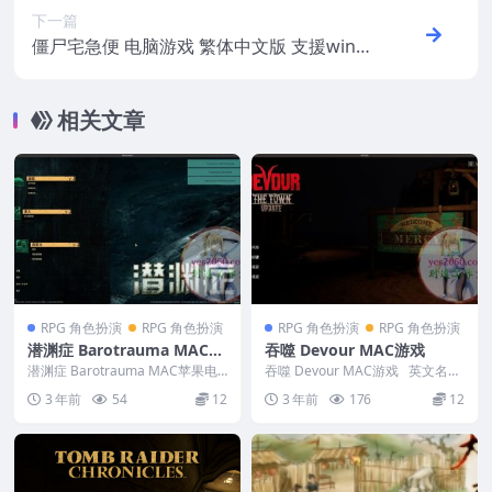
下一篇
僵尸宅急便 电脑游戏 繁体中文版 支援win1
1 win10 win7
相关文章
RPG 角色扮演
RPG 角色扮演
RPG 角色扮演
RPG 角色扮演
潜渊症 Barotrauma MAC苹
吞噬 Devour MAC游戏
果电脑游戏 原生中文版 支持
潜渊症 Barotrauma MAC苹果电
吞噬 Devour MAC游戏 英文名
12 13 14
脑游戏 原生中文版 支持12 13 1...
称：Devour 版本：3....
3 年前
54
12
3 年前
176
12