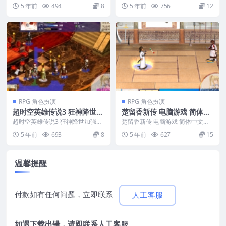
支援win10 win7 游戏编号：090
n7
支援win11 win10 win7 &nb...
5 年前
494
8
5 年前
756
12
游...
RPG 角色扮演
RPG 角色扮演
超时空英雄传说3 狂神降世加
楚留香新传 电脑游戏 简体中
强版 电脑游戏 简体中文版 支
文版 支援win10 win7
超时空英雄传说3 狂神降世加强版
楚留香新传 电脑游戏 简体中文版
援win10 win7
MAC 苹果电脑游戏 简体中文版 支
支援win10 win7 游戏编号：042
5 年前
693
8
5 年前
627
15
援win1...
游...
温馨提醒
付款如有任何问题，立即联系
人工客服
如遇下载出错，请即联系
人工客服