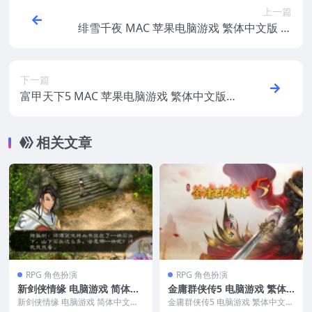
上一篇
绯雪千夜 MAC 苹果电脑游戏 繁体中文版 支
援10.13 10.14 10.15 11 12 适用于APPLE C
PU
下一篇
富甲天下5 MAC 苹果电脑游戏 繁体中文版
支援10.13 10.14 10.15 11 12
相关文章
RPG 角色扮演
RPG 角色扮演
新剑侠情缘 电脑游戏 简体中
金庸群侠传5 电脑游戏 繁体
文版 支援win10 win7
中文版 支援win11 win10 wi
新剑侠情缘 电脑游戏 简体中文版
金庸群侠传5 电脑游戏 繁体中文版