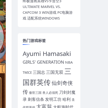
终极漫画英雄VS卡普空3
ULTIMATE MARVEL VS.
CAPCOM 3 WIN游戏 PC电脑游
戏 适配系统WINDOWS
热门游戏标签
Ayumi Hamasaki
GIRLS' GENERATION
NBA
三
三国无双
三国志
TWICE
国群英传
仙剑奇侠
传
刀剑封魔
傲世三国
兽人必须死
录
刺客信条
发明工坊
哈利
圣
大富翁
大航海时代
战群英传