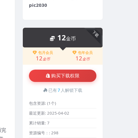
pic2030
下载
12
金币
包月会员
包年会员
12
12
金币
金币
购买下载权限
已有
7
人解锁下载
包含资源:
(1个)
最近更新:
2025-04-02
累计销量:
7
而完
资源编号：:
298