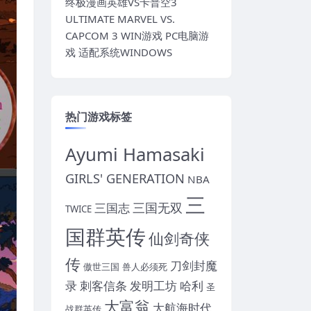
终极漫画英雄VS卡普空3
ULTIMATE MARVEL VS.
CAPCOM 3 WIN游戏 PC电脑游
戏 适配系统WINDOWS
热门游戏标签
Ayumi Hamasaki
GIRLS' GENERATION
NBA
三
三国无双
三国志
TWICE
国群英传
仙剑奇侠
传
刀剑封魔
傲世三国
兽人必须死
录
刺客信条
发明工坊
哈利
圣
大富翁
大航海时代
战群英传