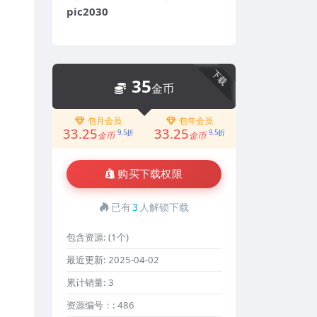
pic2030
下载
35
金币
包月会员
包年会员
33.25
33.25
9.5折
9.5折
金币
金币
购买下载权限
已有
3
人解锁下载
包含资源:
(1个)
最近更新:
2025-04-02
累计销量:
3
资源编号：:
486