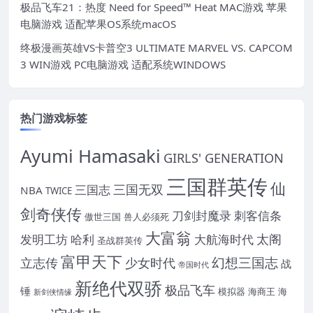
极品飞车21：热度 Need for Speed™ Heat MAC游戏 苹果
电脑游戏 适配苹果OS系统macOS
终极漫画英雄VS卡普空3 ULTIMATE MARVEL VS. CAPCOM
3 WIN游戏 PC电脑游戏 适配系统WINDOWS
热门游戏标签
Ayumi Hamasaki
GIRLS' GENERATION
三国群英传
仙
三国无双
三国志
NBA
TWICE
剑奇侠传
刀剑封魔录
刺客信条
傲世三国
兽人必须死
大富翁
太阁
发明工坊
哈利
大航海时代
圣战群英传
富甲天下
幻想三国志
立志传
少女时代
战
帝国时代
新绝代双骄
极品飞车
锤
模拟器
海商王
海
新剑侠情缘