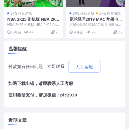
SPG 体育游戏
SPG 体育游戏
SPG 体育游戏
NBA 2K25 街机版 NBA 2K2
足球经理2019 MAC 苹果电
5 Arcade Edition MAC游戏
脑游戏 原生版 支援10.15 11
NBA 2K25 街机版 NBA 2K25 Arc
足球经理2019 MAC 苹果电脑游戏
苹果电脑游戏 适配苹果OS系
ade Edition MAC...
12 13 适用于APPLE CPU
原生版 支援10.15 11 12 13...
5 月前
47
25
4 年前
79
25
统macOS
温馨提醒
付款如有任何问题，立即联系
人工客服
如遇下载出错，请即联系
人工客服
使用微信支付，请加微信：pic2030
近期文章