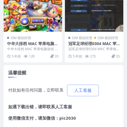
SIM 模拟经营
SIM 模拟经营
SIM 模拟经营
中华大排档 MAC 苹果电脑游
冠军足球经理0304 MAC 苹
戏 简体中文版 支援10.13 10.
果电脑游戏 简体中文版 支援
中华大排档 MAC 苹果电脑游戏 简
冠军足球经理0304 MAC 苹果电脑
14 10.15 11 12
体中文版 支援10.13 10.14 10....
10.13 10.14 10.15 11 12 适
游戏 简体中文版 支援10.13 10.1...
5 年前
129
35
5 年前
215
35
用于APPLE CPU
温馨提醒
付款如有任何问题，立即联系
人工客服
如遇下载出错，请即联系
人工客服
使用微信支付，请加微信：pic2030