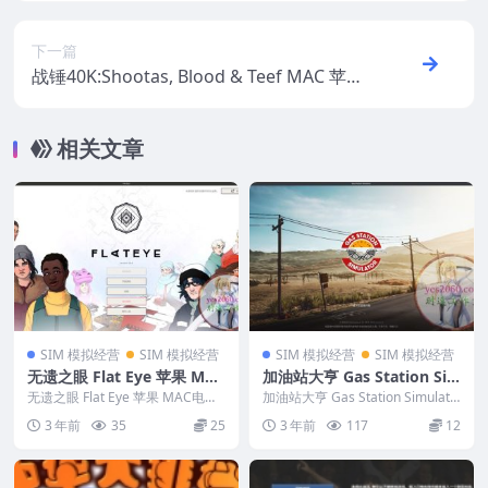
下一篇
战锤40K:Shootas, Blood & Teef MAC 苹果
电脑游戏 繁体中文版 支援10.15 11 12 13 适
用于APPLE CPU
相关文章
SIM 模拟经营
SIM 模拟经营
SIM 模拟经营
SIM 模拟经营
无遗之眼 Flat Eye 苹果 MAC
加油站大亨 Gas Station Si
电脑游戏 原生中文版
mulator MAC苹果电脑游戏
无遗之眼 Flat Eye 苹果 MAC电脑
加油站大亨 Gas Station Simulato
游戏 原生中文版 英文...
原生中文版 支持12 13 14
r MAC苹果电脑游戏 原生...
3 年前
35
25
3 年前
117
12