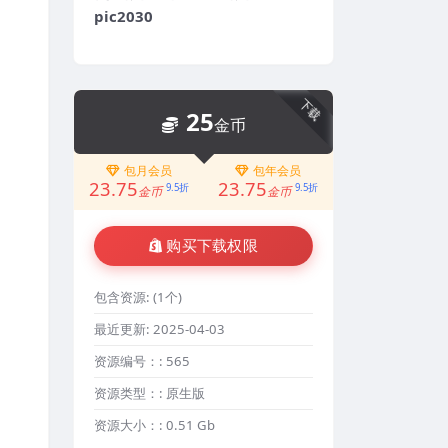
pic2030
下载
25
金币
包月会员
包年会员
23.75
23.75
9.5折
9.5折
金币
金币
购买下载权限
包含资源:
(1个)
最近更新:
2025-04-03
资源编号：:
565
资源类型：:
原生版
资源大小：:
0.51 Gb