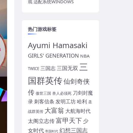
戏 适配系统WINDOWS
热门游戏标签
Ayumi Hamasaki
GIRLS' GENERATION
NBA
三
三国无双
三国志
TWICE
国群英传
仙剑奇侠
传
刀剑封魔
傲世三国
兽人必须死
录
刺客信条
发明工坊
哈利
圣
大富翁
大航海时代
战群英传
富甲天下
太阁立志传
少
幻想三国志
女时代
帝国时代