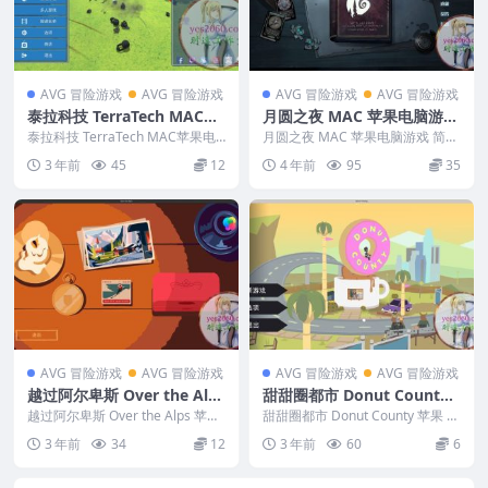
AVG 冒险游戏
AVG 冒险游戏
AVG 冒险游戏
AVG 冒险游戏
泰拉科技 TerraTech MAC苹
月圆之夜 MAC 苹果电脑游戏
果电脑游戏 原生中文版 支持
简体中文版 支援10.13 10.14
泰拉科技 TerraTech MAC苹果电
月圆之夜 MAC 苹果电脑游戏 简体
12 13 14
脑游戏 原生中文版 支持12 13 1...
10.15 11 12 适用于APPLE C
中文版 支援10.13 10.14 10.1...
3 年前
45
12
4 年前
95
35
PU
AVG 冒险游戏
AVG 冒险游戏
AVG 冒险游戏
AVG 冒险游戏
越过阿尔卑斯 Over the Alps
甜甜圈都市 Donut County
苹果 MAC电脑游戏 原生中文
苹果 MAC电脑游戏 原生中文
越过阿尔卑斯 Over the Alps 苹果
甜甜圈都市 Donut County 苹果 M
版
MAC电脑游戏 原生中文版 &n...
版
AC电脑游戏 原生中文版 &nbs...
3 年前
34
12
3 年前
60
6