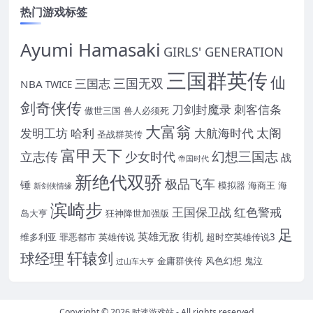
热门游戏标签
Ayumi Hamasaki
GIRLS' GENERATION
三国群英传
仙
三国无双
三国志
NBA
TWICE
剑奇侠传
刀剑封魔录
刺客信条
傲世三国
兽人必须死
大富翁
太阁
发明工坊
哈利
大航海时代
圣战群英传
富甲天下
幻想三国志
立志传
少女时代
战
帝国时代
新绝代双骄
极品飞车
锤
模拟器
海商王
海
新剑侠情缘
滨崎步
王国保卫战
红色警戒
岛大亨
狂神降世加强版
足
英雄无敌
街机
维多利亚
罪恶都市
英雄传说
超时空英雄传说3
轩辕剑
球经理
金庸群侠传
风色幻想
鬼泣
过山车大亨
Copyright © 2026
时速游戏站
- All rights reserved