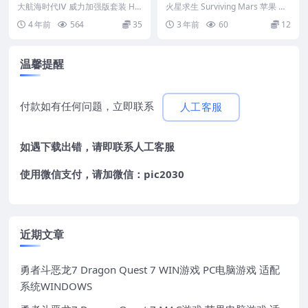
装 HD Version MAC 苹果电
果 MAC电脑游戏 原生中文版
大航海时代Ⅳ 威力加强版套装 HD
火星求生 Surviving Mars 苹果 M
脑游戏 简体中文版 支援10.1
Version MAC 苹果电脑游戏 简体
AC电脑游戏 原生中文版 &nb...
4 年前
564
35
3 年前
60
12
中...
3 10.14 10.15 11 12 适用于
APPLE CPU
温馨提醒
付款如有任何问题，立即联系
人工客服
如遇下载出错，请即联系
人工客服
使用微信支付，请加微信：pic2030
近期文章
勇者斗恶龙7 Dragon Quest 7 WIN游戏 PC电脑游戏 适配
系统WINDOWS