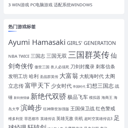
3 WIN游戏 PC电脑游戏 适配系统WINDOWS
热门游戏标签
Ayumi Hamasaki
GIRLS' GENERATION
三国群英传
仙
三国无双
三国志
NBA
TWICE
剑奇侠传
刀剑封魔录
刺客信条
傲世三国
兽人必须死
大富翁
太阁
发明工坊
哈利
大航海时代
圣战群英传
富甲天下
幻想三国志
立志传
少女时代
战
帝国时代
新绝代双骄
极品飞车
锤
模拟器
海商王
海
新剑侠情缘
滨崎步
王国保卫战
红色警戒
岛大亨
狂神降世加强版
足
英雄无敌
街机
维多利亚
罪恶都市
英雄传说
超时空英雄传说3
轩辕剑
球经理