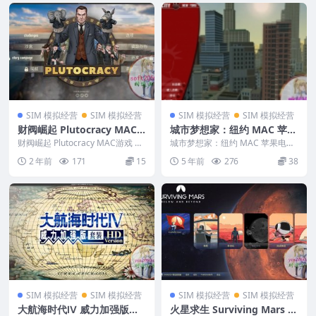
SIM 模拟经营
SIM 模拟经营
SIM 模拟经营
SIM 模拟经营
财阀崛起 Plutocracy MAC
城市梦想家：纽约 MAC 苹果
游戏 苹果电脑游戏 适配系统
电脑游戏 繁体中文版 支援10.
财阀崛起 Plutocracy MAC游戏 苹
城市梦想家：纽约 MAC 苹果电脑
13 14 15
果电脑游戏 适配系统13 14 1...
13 10.14 10.15 11 适用于AP
游戏 繁体中文版 支援10.13 10.14
2 年前
171
15
5 年前
276
38
...
PLE CPU
SIM 模拟经营
SIM 模拟经营
SIM 模拟经营
SIM 模拟经营
大航海时代Ⅳ 威力加强版套
火星求生 Surviving Mars 苹