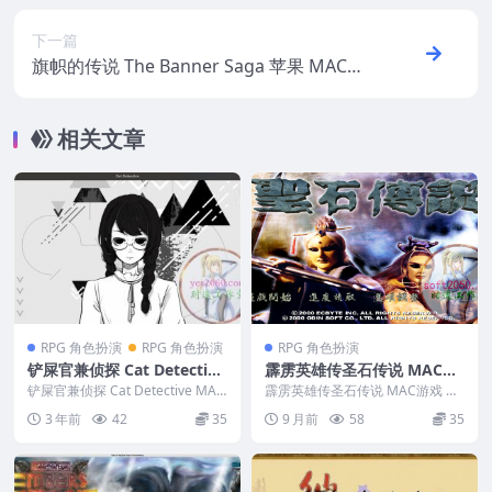
下一篇
旗帜的传说 The Banner Saga 苹果 MAC电
脑游戏 原生中文版
相关文章
RPG 角色扮演
RPG 角色扮演
RPG 角色扮演
铲屎官兼侦探 Cat Detective
霹雳英雄传圣石传说 MAC游
MAC苹果电脑游戏 中文版 支
戏 苹果电脑游戏 适配苹果OS
铲屎官兼侦探 Cat Detective MAC
霹雳英雄传圣石传说 MAC游戏 苹
持12 13 14
苹果电脑游戏 中文版 支持12 ...
系统macOS
果电脑游戏 适配苹果OS系统mac
3 年前
42
35
9 月前
58
35
OS &nb...