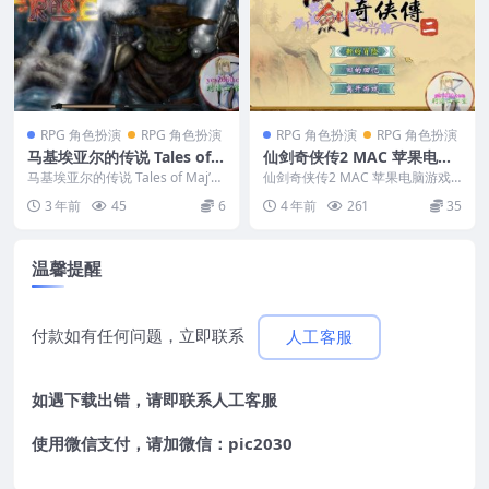
RPG 角色扮演
RPG 角色扮演
RPG 角色扮演
RPG 角色扮演
马基埃亚尔的传说 Tales of
仙剑奇侠传2 MAC 苹果电脑
Maj’Eyal 苹果 MAC电脑游戏
游戏 简体中文版 支援12 13 1
马基埃亚尔的传说 Tales of Maj’Ey
仙剑奇侠传2 MAC 苹果电脑游戏
原生中文版
al 苹果 MAC电...
4 15适用于APPLE CPU
简体中文版 支援12 13 14 15适用
3 年前
45
6
4 年前
261
35
于...
温馨提醒
付款如有任何问题，立即联系
人工客服
如遇下载出错，请即联系
人工客服
使用微信支付，请加微信：pic2030