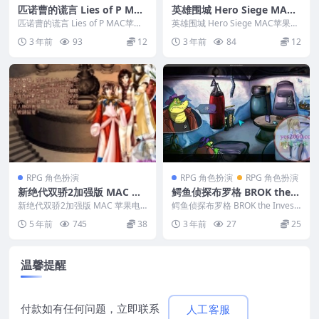
匹诺曹的谎言 Lies of P MAC
英雄围城 Hero Siege MAC
苹果电脑游戏 原生中文版 支
苹果电脑游戏 原生中文版 支
匹诺曹的谎言 Lies of P MAC苹果
英雄围城 Hero Siege MAC苹果电
持12 13 14
电脑游戏 原生中文版 支持12 13...
持12 13 14
脑游戏 原生中文版 支持12 13 ...
3 年前
93
12
3 年前
84
12
RPG 角色扮演
RPG 角色扮演
RPG 角色扮演
新绝代双骄2加强版 MAC 苹
鳄鱼侦探布罗格 BROK the I
果电脑游戏 繁体中文版 支援
nvestiGator 苹果 MAC电脑
新绝代双骄2加强版 MAC 苹果电
鳄鱼侦探布罗格 BROK the Investi
10.15 11
脑游戏 繁体中文版 支援10.15 11
游戏 原生中文版
Gator 苹果 MAC电脑游戏...
5 年前
745
38
3 年前
27
25
游戏...
温馨提醒
付款如有任何问题，立即联系
人工客服