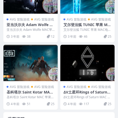
AVG 冒险游戏
AVG 冒险游戏
AVG 冒险游戏
AVG 冒险游戏
亚当沃尔夫 Adam Wolfe M
艾尔登法狐 TUNIC 苹果 MA
AC苹果电脑游戏 原生中文版
C电脑游戏 原生中文版
亚当沃尔夫 Adam Wolfe MAC苹
艾尔登法狐 TUNIC 苹果 MAC电脑
支持11 12 13 14
果电脑游戏 原生中文版 支持11 1
游戏 原生中文版 英文名称...
3 年前
38
12
3 年前
46
25
2...
AVG 冒险游戏
AVG 冒险游戏
AVG 冒险游戏
AVG 冒险游戏
圣科塔尔 Saint Kotar MAC
ΔV土星环Rings of Saturn
苹果电脑游戏 原生版 支持10.
MAC 苹果电脑游戏 原生版
圣科塔尔 Saint Kotar MAC 苹果电
ΔV土星环Rings of Saturn MAC 苹
15 11 12 13
脑游戏 原生版 支持10.15 ...
支持10.15 11 12 13 适用AP
果电脑游戏 原生版 支持10...
4 年前
51
25
4 年前
117
25
PLE CPU