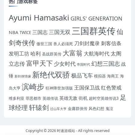
热门游戏标签
Ayumi Hamasaki
GIRLS' GENERATION
三国群英传
仙
三国无双
三国志
NBA
TWICE
剑奇侠传
刀剑封魔录
刺客信条
傲世三国
兽人必须死
大富翁
太阁
发明工坊
哈利
大航海时代
圣战群英传
富甲天下
幻想三国志
立志传
少女时代
战
帝国时代
新绝代双骄
极品飞车
锤
模拟器
海商王
海
新剑侠情缘
滨崎步
王国保卫战
红色警戒
岛大亨
狂神降世加强版
足
英雄无敌
街机
维多利亚
罪恶都市
英雄传说
超时空英雄传说3
轩辕剑
球经理
金庸群侠传
风色幻想
鬼泣
过山车大亨
Copyright © 2026
时速游戏站
- All rights reserved