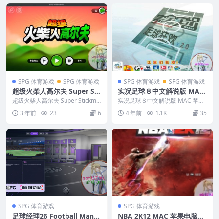
SPG 体育游戏
SPG 体育游戏
SPG 体育游戏
SPG 体育游戏
超级火柴人高尔夫 Super Sti
实况足球８中文解说版 MAC
ckman Golf 3 苹果 MAC电
苹果电脑游戏 简体中文版 支
超级火柴人高尔夫 Super Stickma
实况足球８中文解说版 MAC 苹果
脑游戏 原生中文版
n Golf 3 苹果 MAC电脑游...
援10.13 10.14 10.15 11 12
电脑游戏 简体中文版 支援10.13 1
3 年前
23
6
4 年前
1.1K
35
0.1...
适用于APPLE CPU
SPG 体育游戏
SPG 体育游戏
足球经理26 Football Mana
NBA 2K12 MAC 苹果电脑游