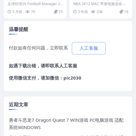
ger 2026 MAC游戏 苹果电
戏 简体中文版 支援10.11 10.
足球经理26 Football Manager 20
NBA 2K12 MAC 苹果电脑游戏 简
脑游戏 适配苹果OS系统mac
26 MAC游戏 苹果电脑游...
12 10.13 10.14
体中文版 支援10.11 10.12 ...
5 月前
70
25
5 年前
204
18
OS
温馨提醒
付款如有任何问题，立即联系
人工客服
如遇下载出错，请即联系
人工客服
使用微信支付，请加微信：pic2030
近期文章
勇者斗恶龙7 Dragon Quest 7 WIN游戏 PC电脑游戏 适配
系统WINDOWS