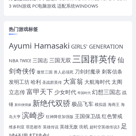
3 WIN游戏 PC电脑游戏 适配系统WINDOWS
热门游戏标签
Ayumi Hamasaki
GIRLS' GENERATION
三国群英传
仙
三国无双
三国志
NBA
TWICE
剑奇侠传
刀剑封魔录
刺客信条
傲世三国
兽人必须死
大富翁
太阁
发明工坊
哈利
大航海时代
圣战群英传
富甲天下
幻想三国志
立志传
少女时代
战
帝国时代
新绝代双骄
极品飞车
锤
模拟器
海商王
海
新剑侠情缘
滨崎步
王国保卫战
红色警戒
岛大亨
狂神降世加强版
足
英雄无敌
街机
维多利亚
罪恶都市
英雄传说
超时空英雄传说3