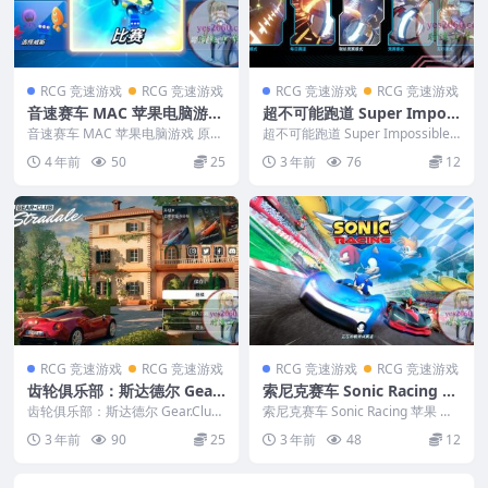
RCG 竞速游戏
RCG 竞速游戏
RCG 竞速游戏
RCG 竞速游戏
音速赛车 MAC 苹果电脑游戏
超不可能跑道 Super Impos
原生版 支援10.15 11 12 13
sible Road MAC游戏
音速赛车 MAC 苹果电脑游戏 原生
超不可能跑道 Super Impossible R
适用于APPLE CPU
版 支援10.15 11 12 13 适用于...
oad MAC游戏 ...
4 年前
50
25
3 年前
76
12
RCG 竞速游戏
RCG 竞速游戏
RCG 竞速游戏
RCG 竞速游戏
齿轮俱乐部：斯达德尔 Gear.
索尼克赛车 Sonic Racing 苹
Club-Stradale MAC 苹果电
果 MAC电脑游戏 原生中文版
齿轮俱乐部：斯达德尔 Gear.Club-
索尼克赛车 Sonic Racing 苹果 MA
脑游戏 原生中文版 支持10.1
Stradale MAC 苹果电脑游戏...
C电脑游戏 原生中文版 &nbs...
3 年前
90
25
3 年前
48
12
5 11 12 13