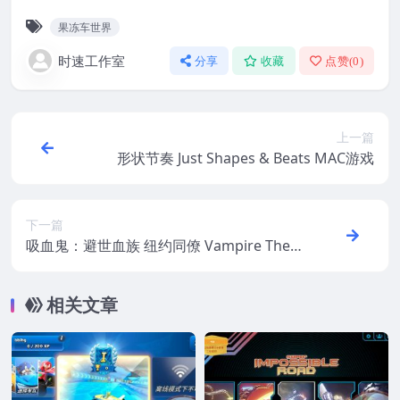
果冻车世界
时速工作室
分享
收藏
点赞(
0
)
上一篇
形状节奏 Just Shapes & Beats MAC游戏
下一篇
吸血鬼：避世血族 纽约同僚 Vampire The
Masquerade – Coteries of New York MAC
游戏
相关文章