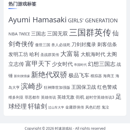
热门游戏标签
Ayumi Hamasaki
GIRLS' GENERATION
三国群英传
仙
三国无双
三国志
NBA
TWICE
剑奇侠传
刀剑封魔录
刺客信条
傲世三国
兽人必须死
大富翁
太阁
发明工坊
哈利
大航海时代
圣战群英传
富甲天下
幻想三国志
立志传
少女时代
战
帝国时代
新绝代双骄
极品飞车
锤
模拟器
海商王
海
新剑侠情缘
滨崎步
王国保卫战
红色警戒
岛大亨
狂神降世加强版
足
英雄无敌
街机
维多利亚
罪恶都市
英雄传说
超时空英雄传说3
轩辕剑
球经理
金庸群侠传
风色幻想
鬼泣
过山车大亨
Copyright © 2026
时速游戏站
- All rights reserved