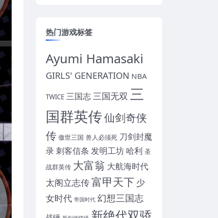
热门游戏标签
Ayumi Hamasaki
GIRLS' GENERATION
NBA
三
三国无双
三国志
TWICE
国群英传
仙剑奇侠
传
刀剑封魔
傲世三国
兽人必须死
录
刺客信条
发明工坊
哈利
圣
大富翁
大航海时代
战群英传
富甲天下
太阁立志传
少
幻想三国志
女时代
帝国时代
新绝代双骄
战锤