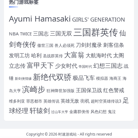
热门游戏标签
Ayumi Hamasaki
GIRLS' GENERATION
三国群英传
仙
三国无双
三国志
NBA
TWICE
剑奇侠传
刀剑封魔录
刺客信条
傲世三国
兽人必须死
大富翁
太阁
发明工坊
哈利
大航海时代
圣战群英传
富甲天下
幻想三国志
立志传
少女时代
战
帝国时代
新绝代双骄
极品飞车
锤
模拟器
海商王
海
新剑侠情缘
滨崎步
王国保卫战
红色警戒
岛大亨
狂神降世加强版
足
英雄无敌
街机
维多利亚
罪恶都市
英雄传说
超时空英雄传说3
轩辕剑
球经理
金庸群侠传
风色幻想
鬼泣
过山车大亨
Copyright © 2026
时速游戏站
- All rights reserved