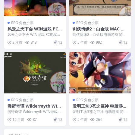
RPG 角色扮演
RPG 角色扮演
风云之天下会 WIN游戏 PC电
剑侠情缘2：白金版 MAC 苹
脑游戏 适配系统WIN10 WIN
果电脑游戏 简体中文版 支援
风云之天下会 WIN游戏 PC电脑游
剑侠情缘2：白金版电脑游戏 简体
11
戏 适配系统WIN10 WIN11 编
win10 win7
中文版 支援 win10 win7 游戏编
8 月前
313
12
5 年前
992
12
号...
号：0...
RPG 角色扮演
RPG 角色扮演
漫野奇谭 Wildermyth WIN
发明工坊3苍之巨神 电脑游戏
游戏 PC电脑游戏 适配系统W
简体中文版 支援 win11 win
漫野奇谭 Wildermyth WIN游戏 P
发明工坊3苍之巨神 电脑游戏 简体
IN10 WIN11
C电脑游戏 适配系统WIN10 W...
10 win7
中文版 支援 win11 win10 win7...
12 月前
87
12
5 年前
264
12