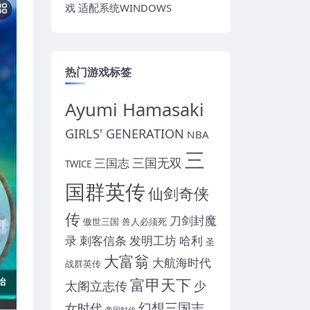
戏 适配系统WINDOWS
热门游戏标签
Ayumi Hamasaki
GIRLS' GENERATION
NBA
三
三国无双
三国志
TWICE
国群英传
仙剑奇侠
传
刀剑封魔
傲世三国
兽人必须死
录
刺客信条
发明工坊
哈利
圣
大富翁
大航海时代
战群英传
富甲天下
太阁立志传
少
幻想三国志
女时代