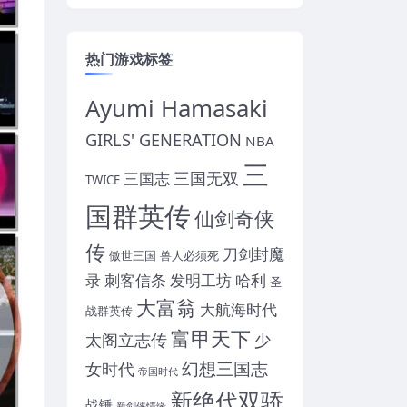
热门游戏标签
Ayumi Hamasaki
GIRLS' GENERATION
NBA
三
三国无双
三国志
TWICE
国群英传
仙剑奇侠
传
刀剑封魔
傲世三国
兽人必须死
录
刺客信条
发明工坊
哈利
圣
大富翁
大航海时代
战群英传
富甲天下
太阁立志传
少
幻想三国志
女时代
帝国时代
新绝代双骄
战锤
新剑侠情缘