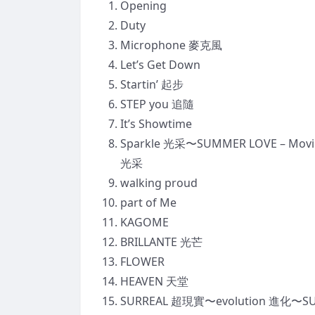
Opening
Duty
Microphone 麥克風
Let’s Get Down
Startin’ 起步
STEP you 追隨
It’s Showtime
Sparkle 光采〜SUMMER LOVE – Movin’
光采
walking proud
part of Me
KAGOME
BRILLANTE 光芒
FLOWER
HEAVEN 天堂
SURREAL 超現實〜evolution 進化〜S