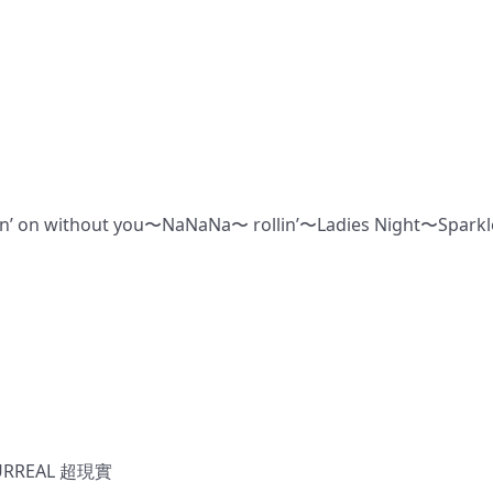
 on without you〜NaNaNa〜 rollin’〜Ladies Night〜Sparkl
URREAL 超現實