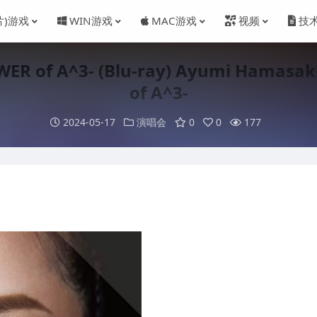
片)游戏
WIN游戏
MAC游戏
视频
技
 A^3- (Blu-ray) Ayumi Hamasaki –
of A^3-
2024-05-17
演唱会
0
0
177