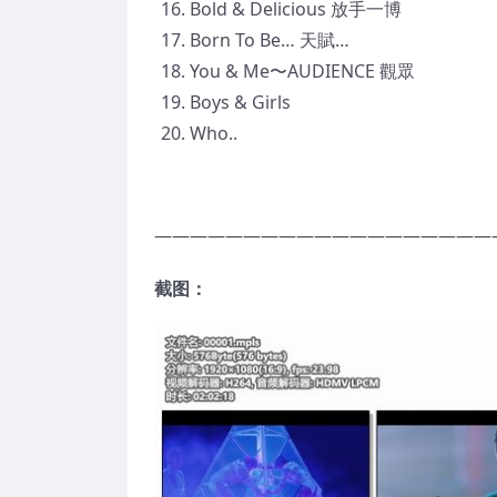
Bold & Delicious 放手一博
Born To Be… 天賦…
You & Me〜AUDIENCE 觀眾
Boys & Girls
Who..
———————————————————
截图：