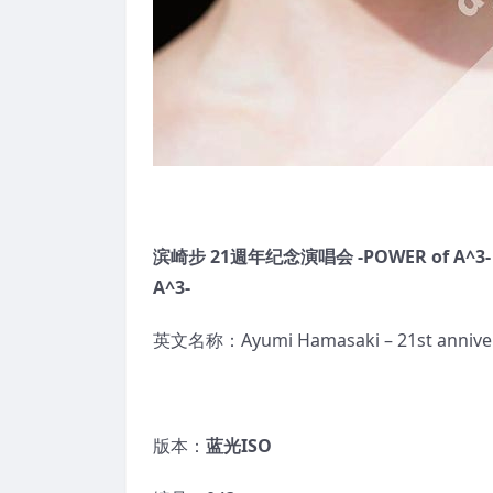
滨
崎步
21
週年
纪
念演唱会
-POWER of A^3- 
A^3-
英文名称：Ayumi Hamasaki – 21st anniver
版本：
蓝光
ISO