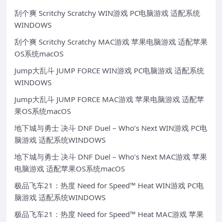
刮个爽 Scritchy Scratchy WIN游戏 PC电脑游戏 适配系统
WINDOWS
刮个爽 Scritchy Scratchy MAC游戏 苹果电脑游戏 适配苹果
OS系统macOS
Jump大乱斗 JUMP FORCE WIN游戏 PC电脑游戏 适配系统
WINDOWS
Jump大乱斗 JUMP FORCE MAC游戏 苹果电脑游戏 适配苹
果OS系统macOS
地下城与勇士 决斗 DNF Duel – Who’s Next WIN游戏 PC电
脑游戏 适配系统WINDOWS
地下城与勇士 决斗 DNF Duel – Who’s Next MAC游戏 苹果
电脑游戏 适配苹果OS系统macOS
极品飞车21：热度 Need for Speed™ Heat WIN游戏 PC电
脑游戏 适配系统WINDOWS
极品飞车21：热度 Need for Speed™ Heat MAC游戏 苹果