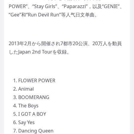
POWER”、“Stay Girls”、“Paparazzi”，以及“GENIE”、
“Gee”和“Run Devil Run”等人气日文单曲。
2013年2月から開催され7都市20公演、20万人を動員
したJapan 2nd Tourを収録。
FLOWER POWER
Animal
BOOMERANG
The Boys
I GOT A BOY
Say Yes
Dancing Queen