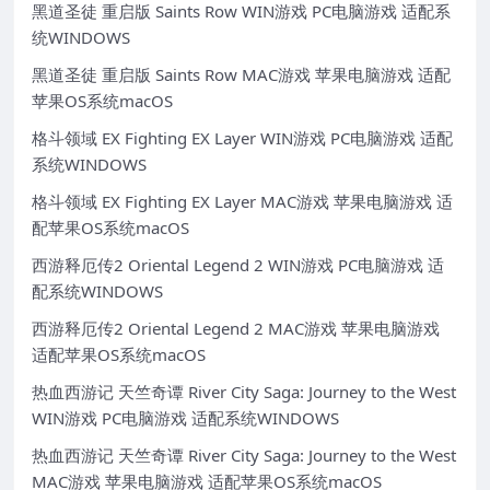
黑道圣徒 重启版 Saints Row WIN游戏 PC电脑游戏 适配系
统WINDOWS
黑道圣徒 重启版 Saints Row MAC游戏 苹果电脑游戏 适配
苹果OS系统macOS
格斗领域 EX Fighting EX Layer WIN游戏 PC电脑游戏 适配
系统WINDOWS
格斗领域 EX Fighting EX Layer MAC游戏 苹果电脑游戏 适
配苹果OS系统macOS
西游释厄传2 Oriental Legend 2 WIN游戏 PC电脑游戏 适
配系统WINDOWS
西游释厄传2 Oriental Legend 2 MAC游戏 苹果电脑游戏
适配苹果OS系统macOS
热血西游记 天竺奇谭 River City Saga: Journey to the West
WIN游戏 PC电脑游戏 适配系统WINDOWS
热血西游记 天竺奇谭 River City Saga: Journey to the West
MAC游戏 苹果电脑游戏 适配苹果OS系统macOS