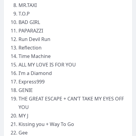
MR.TAXI
T.O.P
BAD GIRL
PAPARAZZI
Run Devil Run
Reflection
Time Machine
ALL MY LOVE IS FOR YOU
I’m a Diamond
Express999
GENIE
THE GREAT ESCAPE + CAN’T TAKE MY EYES OFF
YOU
MY J
Kissing you + Way To Go
Gee