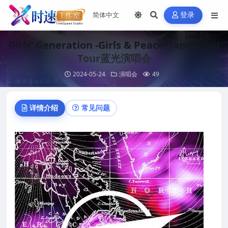
登录
Girls’ Generation -Girls & Peace- Japan 2nd
Tour蓝光演唱会
2024-05-24
演唱会
49
详情介绍
常见问题