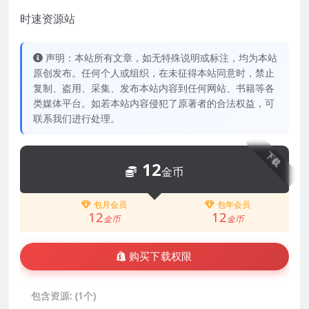
时速资源站
声明：本站所有文章，如无特殊说明或标注，均为本站
原创发布。任何个人或组织，在未征得本站同意时，禁止
复制、盗用、采集、发布本站内容到任何网站、书籍等各
类媒体平台。如若本站内容侵犯了原著者的合法权益，可
联系我们进行处理。
下载
12
金币
包月会员
包年会员
12
12
金币
金币
购买下载权限
包含资源:
(1个)