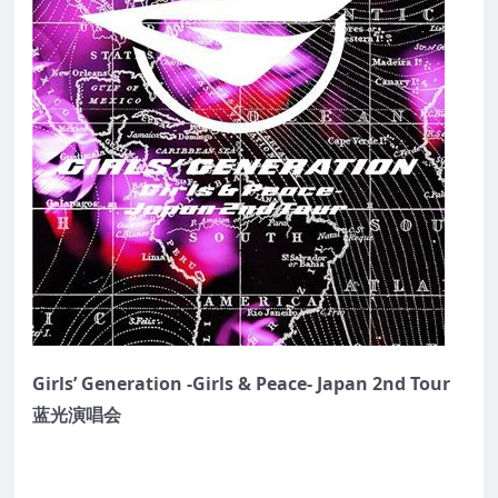
Girls’ Generation -Girls & Peace- Japan 2nd Tour
蓝光
演唱会