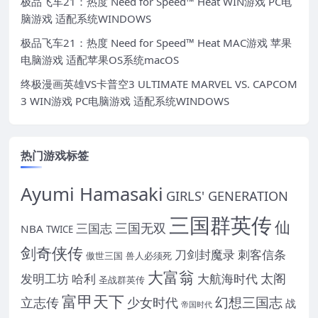
极品飞车21：热度 Need for Speed™ Heat WIN游戏 PC电
脑游戏 适配系统WINDOWS
极品飞车21：热度 Need for Speed™ Heat MAC游戏 苹果
电脑游戏 适配苹果OS系统macOS
终极漫画英雄VS卡普空3 ULTIMATE MARVEL VS. CAPCOM
3 WIN游戏 PC电脑游戏 适配系统WINDOWS
热门游戏标签
Ayumi Hamasaki
GIRLS' GENERATION
三国群英传
仙
三国无双
三国志
NBA
TWICE
剑奇侠传
刀剑封魔录
刺客信条
傲世三国
兽人必须死
大富翁
太阁
发明工坊
哈利
大航海时代
圣战群英传
富甲天下
幻想三国志
立志传
少女时代
战
帝国时代