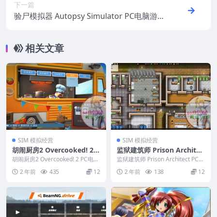
下一篇
验尸模拟器 Autopsy Simulator PC电脑游
戏 适用WIN11 WIN10
相关文章
SIM 模拟经营
SIM 模拟经营
胡闹厨房2 Overcooked! 2 P
监狱建筑师 Prison Architec
C电脑游戏 适用WIN11 WIN
t PC电脑游戏 适用WIN11 W
胡闹厨房2 Overcooked! 2 PC电脑
监狱建筑师 Prison Architect PC电
10
游戏 适用WIN11 WIN10...
IN10
脑游戏 适用WIN11 WI...
2 年前
435
12
2 年前
138
12