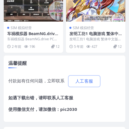
SIM 模拟经营
SIM 模拟经营
车祸模拟器 BeamNG.drive
发明工坊1 电脑游戏 繁体中
PC电脑游戏 适用WIN11 WI
文版 支援win11 win10 win
车祸模拟器 BeamNG.drive PC电
发明工坊1 电脑游戏 繁体中文版
N10
脑游戏 适用WIN11 WIN10 ...
7
支援win11 win10 win7 &nbs...
2 年前
196
12
5 年前
427
12
温馨提醒
付款如有任何问题，立即联系
人工客服
如遇下载出错，请即联系
人工客服
使用微信支付，请加微信：pic2030