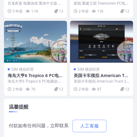
版 支援win11 win10 win7
C电脑游戏 适用WIN11 WIN
百鬼夜宴 电脑游戏 繁体中文版 支
家园.重建王国 Townsmen PC电脑
援win11 win10 win7 游戏编号：...
10
游戏 适用WIN11 WIN10 &n...
5 年前
1.1K
12
2 年前
116
12
SIM 模拟经营
SIM 模拟经营
海岛大亨6 Tropico 6 PC电脑
美国卡车模拟 American Tru
游戏 适用WIN11 WIN10
ck Simulator PC电脑游戏
海岛大亨6 Tropico 6 PC电脑游戏
美国卡车模拟 American Truck Si
适用WIN11 WIN10 &nb...
适用WIN11 WIN10
mulator PC电脑游戏 适...
2 年前
76
12
2 年前
87
12
温馨提醒
付款如有任何问题，立即联系
人工客服