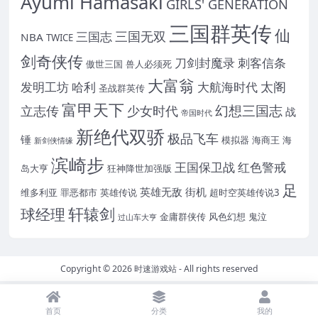
Ayumi Hamasaki
GIRLS' GENERATION
三国群英传
仙
三国无双
三国志
NBA
TWICE
剑奇侠传
刀剑封魔录
刺客信条
傲世三国
兽人必须死
大富翁
太阁
发明工坊
哈利
大航海时代
圣战群英传
富甲天下
幻想三国志
立志传
少女时代
战
帝国时代
新绝代双骄
极品飞车
锤
模拟器
海商王
海
新剑侠情缘
滨崎步
王国保卫战
红色警戒
岛大亨
狂神降世加强版
足
英雄无敌
街机
维多利亚
罪恶都市
英雄传说
超时空英雄传说3
轩辕剑
球经理
金庸群侠传
风色幻想
鬼泣
过山车大亨
Copyright © 2026
时速游戏站
- All rights reserved
首页
分类
我的