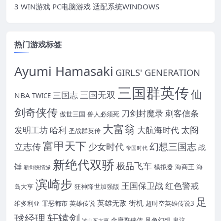
3 WIN游戏 PC电脑游戏 适配系统WINDOWS
热门游戏标签
Ayumi Hamasaki
GIRLS' GENERATION
三国群英传
仙
三国无双
三国志
NBA
TWICE
剑奇侠传
刀剑封魔录
刺客信条
傲世三国
兽人必须死
大富翁
太阁
发明工坊
哈利
大航海时代
圣战群英传
富甲天下
幻想三国志
立志传
少女时代
战
帝国时代
新绝代双骄
极品飞车
锤
模拟器
海商王
海
新剑侠情缘
滨崎步
王国保卫战
红色警戒
岛大亨
狂神降世加强版
足
英雄无敌
街机
维多利亚
罪恶都市
英雄传说
超时空英雄传说3
轩辕剑
球经理
金庸群侠传
风色幻想
鬼泣
过山车大亨