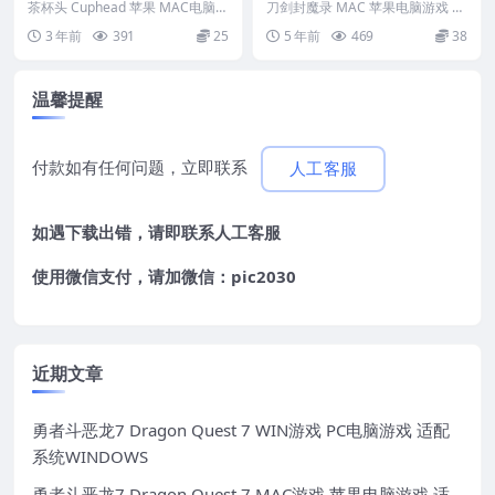
电脑游戏 原生中文版
戏 简体中文版 支援10.15 11
茶杯头 Cuphead 苹果 MAC电脑游
刀剑封魔录 MAC 苹果电脑游戏 简
戏 原生中文版 英文名称...
12
体中文版 支援10.15 11 12 游戏
3 年前
391
25
5 年前
469
38
编...
温馨提醒
付款如有任何问题，立即联系
人工客服
如遇下载出错，请即联系
人工客服
使用微信支付，请加微信：pic2030
近期文章
勇者斗恶龙7 Dragon Quest 7 WIN游戏 PC电脑游戏 适配
系统WINDOWS
勇者斗恶龙7 Dragon Quest 7 MAC游戏 苹果电脑游戏 适