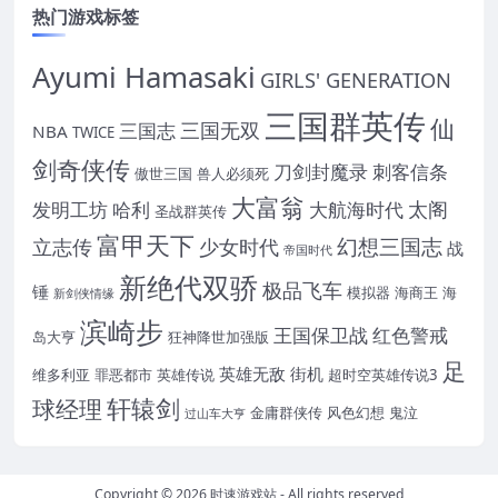
热门游戏标签
Ayumi Hamasaki
GIRLS' GENERATION
三国群英传
仙
三国无双
三国志
NBA
TWICE
剑奇侠传
刀剑封魔录
刺客信条
傲世三国
兽人必须死
大富翁
太阁
发明工坊
哈利
大航海时代
圣战群英传
富甲天下
幻想三国志
立志传
少女时代
战
帝国时代
新绝代双骄
极品飞车
锤
模拟器
海商王
海
新剑侠情缘
滨崎步
王国保卫战
红色警戒
岛大亨
狂神降世加强版
足
英雄无敌
街机
维多利亚
罪恶都市
英雄传说
超时空英雄传说3
轩辕剑
球经理
金庸群侠传
风色幻想
鬼泣
过山车大亨
Copyright © 2026
时速游戏站
- All rights reserved