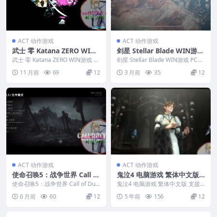
ACT 动作游戏
ACT 动作游戏
武士 零 Katana ZERO WIN
剑星 Stellar Blade WIN游戏
游戏 PC电脑游戏 适配系统W
PC电脑游戏 适配系统WIND
武士 零 Katana ZERO WIN游戏 P
剑星 Stellar Blade WIN游戏 PC电
IN10 WIN11
C电脑游戏 适配系统WIN10 ...
OWS
脑游戏 适配系统WINDOW...
11 月前
69
12
3 月前
35
12
ACT 动作游戏
ACT 动作游戏
使命召唤5：战争世界 Call of
鬼泣4 电脑游戏 繁体中文版
Duty: World at War WIN游
支援 win11 win10 win7
使命召唤5：战争世界 Call of Dut
鬼泣4 电脑游戏 繁体中文版 支援
戏 PC电脑游戏 适配系统WIN
y: World at War WI...
win11 win10 win7 游戏编号：...
6 月前
60
12
5 年前
156
12
DOWS