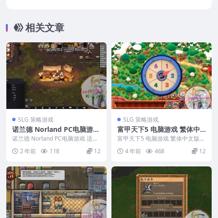
One Roof WIN游戏 PC电脑游戏 适配系统
WIN10 WIN11
相关文章
SLG 策略游戏
SLG 策略游戏
诺兰德 Norland PC电脑游戏
富甲天下5 电脑游戏 繁体中
适用WIN11 WIN10
文版 支援win11 win10 win
诺兰德 Norland PC电脑游戏 适用
富甲天下5 电脑游戏 繁体中文版
WIN11 WIN10 ...
7
支援win11 win10 win7 &nbs...
2 年前
118
12
4 年前
468
12