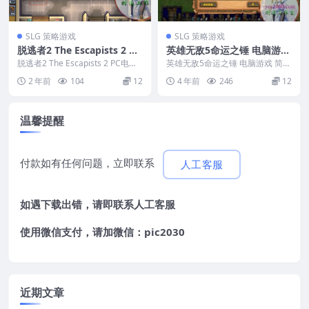
SLG 策略游戏
SLG 策略游戏
脱逃者2 The Escapists 2 PC
英雄无敌5命运之锤 电脑游戏
电脑游戏 适用WIN11 WIN1
简体中文版 支援win11 win1
脱逃者2 The Escapists 2 PC电脑
英雄无敌5命运之锤 电脑游戏 简体
0
游戏 适用WIN11 WIN1...
0 win7
中文版 支援win11 win10 win7 ...
2 年前
104
12
4 年前
246
12
温馨提醒
付款如有任何问题，立即联系
人工客服
如遇下载出错，请即联系
人工客服
使用微信支付，请加微信：pic2030
近期文章