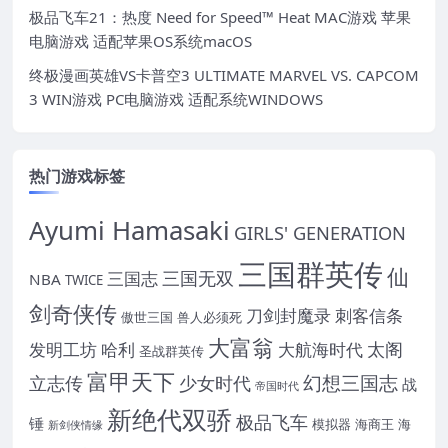
极品飞车21：热度 Need for Speed™ Heat MAC游戏 苹果
电脑游戏 适配苹果OS系统macOS
终极漫画英雄VS卡普空3 ULTIMATE MARVEL VS. CAPCOM
3 WIN游戏 PC电脑游戏 适配系统WINDOWS
热门游戏标签
Ayumi Hamasaki
GIRLS' GENERATION
三国群英传
仙
三国无双
三国志
NBA
TWICE
剑奇侠传
刀剑封魔录
刺客信条
傲世三国
兽人必须死
大富翁
太阁
发明工坊
哈利
大航海时代
圣战群英传
富甲天下
幻想三国志
立志传
少女时代
战
帝国时代
新绝代双骄
极品飞车
锤
模拟器
海商王
海
新剑侠情缘