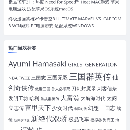
极品飞车21：热度 Need for Speed™ Heat MAC游戏 苹果
电脑游戏 适配苹果OS系统macOS
终极漫画英雄VS卡普空3 ULTIMATE MARVEL VS. CAPCOM
3 WIN游戏 PC电脑游戏 适配系统WINDOWS
热门游戏标签
Ayumi Hamasaki
GIRLS' GENERATION
三国群英传
仙
三国无双
三国志
NBA
TWICE
剑奇侠传
刀剑封魔录
刺客信条
傲世三国
兽人必须死
大富翁
太阁
发明工坊
哈利
大航海时代
圣战群英传
富甲天下
幻想三国志
立志传
少女时代
战
帝国时代
新绝代双骄
极品飞车
锤
模拟器
海商王
海
新剑侠情缘
滨崎步