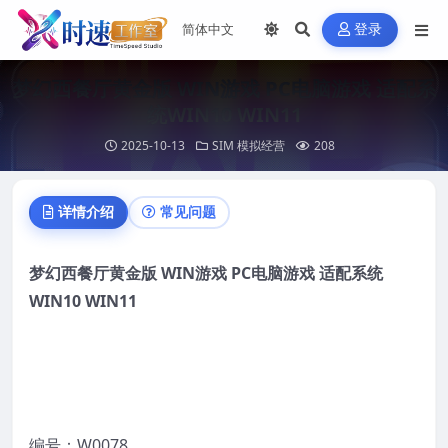
登录
梦幻西餐厅黄金版 WIN游戏 PC电脑游戏 适配系
统WIN10 WIN11
2025-10-13
SIM 模拟经营
208
详情介绍
常见问题
梦幻西餐厅黄金版
WIN
游
戏
PC
电脑
游
戏
适配系
统
WIN10 WIN11
编号：W0078