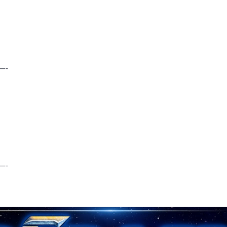
—-
—-