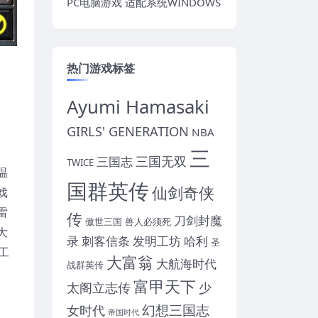
PC电脑游戏 适配系统WINDOWS
热门游戏标签
Ayumi Hamasaki
GIRLS' GENERATION
NBA
三
三国无双
三国志
TWICE
温
国群英传
仙剑奇侠
戏
雷
传
刀剑封魔
傲世三国
兽人必须死
大
录
刺客信条
发明工坊
哈利
圣
工
大富翁
大航海时代
战群英传
富甲天下
太阁立志传
少
幻想三国志
女时代
帝国时代