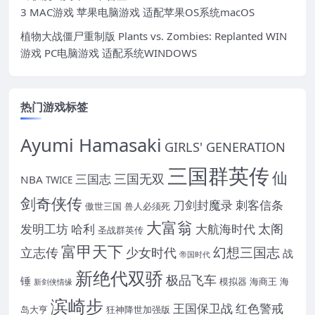
3 MAC游戏 苹果电脑游戏 适配苹果OS系统macOS
植物大战僵尸重制版 Plants vs. Zombies: Replanted WIN
游戏 PC电脑游戏 适配系统WINDOWS
热门游戏标签
Ayumi Hamasaki
GIRLS' GENERATION
三国群英传
仙
三国无双
三国志
NBA
TWICE
剑奇侠传
刀剑封魔录
刺客信条
傲世三国
兽人必须死
大富翁
太阁
发明工坊
哈利
大航海时代
圣战群英传
富甲天下
幻想三国志
立志传
少女时代
战
帝国时代
新绝代双骄
极品飞车
锤
模拟器
海商王
海
新剑侠情缘
滨崎步
王国保卫战
红色警戒
岛大亨
狂神降世加强版