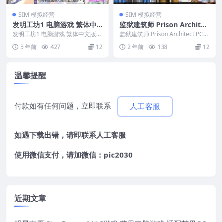
SIM 模拟经营
SIM 模拟经营
发明工坊1 电脑游戏 繁体中
监狱建筑师 Prison Architec
文版 支援win11 win10 win
t PC电脑游戏 适用WIN11 W
发明工坊1 电脑游戏 繁体中文版
监狱建筑师 Prison Architect PC电
7
支援win11 win10 win7 &nbs...
IN10
脑游戏 适用WIN11 WI...
5 年前
427
12
2 年前
138
12
温馨提醒
付款如有任何问题，立即联系
人工客服
如遇下载出错，请即联系
人工客服
使用微信支付，请加微信：pic2030
近期文章