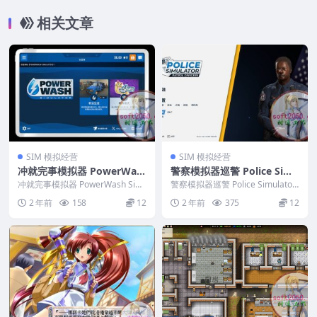
相关文章
SIM 模拟经营
SIM 模拟经营
冲就完事模拟器 PowerWas
警察模拟器巡警 Police Simu
h Simulator PC电脑游戏 适
lator Patrol Officers PC电
冲就完事模拟器 PowerWash Sim
警察模拟器巡警 Police Simulator
用WIN11 WIN10
ulator PC电脑游戏 适用WIN...
脑游戏 适用WIN11 WIN10
Patrol Officers...
2 年前
158
12
2 年前
375
12