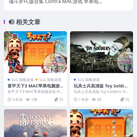
魂斗罗FC版合集 Contra MAC游戏 苹果电脑
游戏 适配苹果OS系统macOS
相关文章
SLG 策略游戏
SLG 策略游戏
SLG 策略游戏
富甲天下3 MAC苹果电脑游
玩具士兵高清版 Toy Soldier
戏 中文版 支持12 13 14
s: HD MAC游戏 苹果电脑游
富甲天下3 MAC苹果电脑游戏 中
玩具士兵高清版 Toy Soldiers: HD
文版 支持12 13 14 编号...
戏 适配系统macOS 15.0 Se
MAC游戏 苹果电脑游戏 适配...
3 年前
198
35
1 年前
88
35
quoia