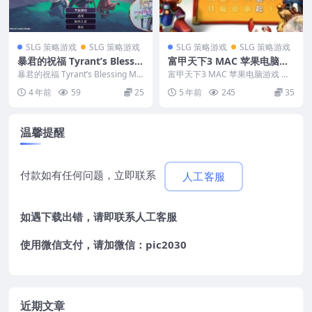
SLG 策略游戏
SLG 策略游戏
SLG 策略游戏
SLG 策略游戏
暴君的祝福 Tyrant’s Blessin
富甲天下3 MAC 苹果电脑游
g MAC 苹果电脑游戏 原生版
戏 繁体中文版 支援10.13 10.
暴君的祝福 Tyrant’s Blessing MA
富甲天下3 MAC 苹果电脑游戏 繁
支持10.15 11 12 13 适用AP
C 苹果电脑游戏...
14 10.15 11 12 适用于APPL
体中文版 支援10.13 10.14 10....
4 年前
59
25
5 年前
245
35
PLE CPU
E CPU
温馨提醒
付款如有任何问题，立即联系
人工客服
如遇下载出错，请即联系
人工客服
使用微信支付，请加微信：pic2030
近期文章