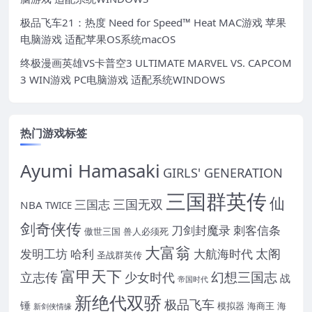
极品飞车21：热度 Need for Speed™ Heat MAC游戏 苹果
电脑游戏 适配苹果OS系统macOS
终极漫画英雄VS卡普空3 ULTIMATE MARVEL VS. CAPCOM
3 WIN游戏 PC电脑游戏 适配系统WINDOWS
热门游戏标签
Ayumi Hamasaki
GIRLS' GENERATION
三国群英传
仙
三国无双
三国志
NBA
TWICE
剑奇侠传
刀剑封魔录
刺客信条
傲世三国
兽人必须死
大富翁
太阁
发明工坊
哈利
大航海时代
圣战群英传
富甲天下
幻想三国志
立志传
少女时代
战
帝国时代
新绝代双骄
极品飞车
锤
模拟器
海商王
海
新剑侠情缘